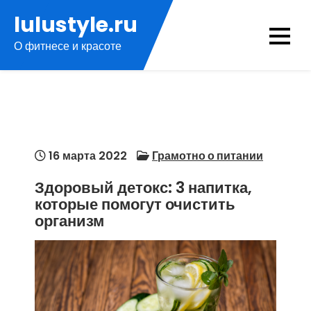
Перейти
lulustyle.ru
к
О фитнесе и красоте
содержимому
16 марта 2022
Грамотно о питании
Здоровый детокс: 3 напитка,
которые помогут очистить
организм