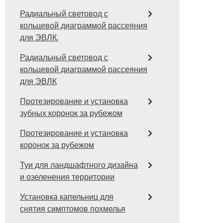
Радиальный световод с
кольцевой диаграммой рассеяния
для ЭВЛК.
Радиальный световод с
кольцевой диаграммой рассеяния
для ЭВЛК
Протезирование и установка
зубных коронок за рубежом
Протезирование и установка
коронок за рубежом
Туи для ландшафтного дизайна
и озеленения территории
Установка капельниц для
снятия симптомов похмелья